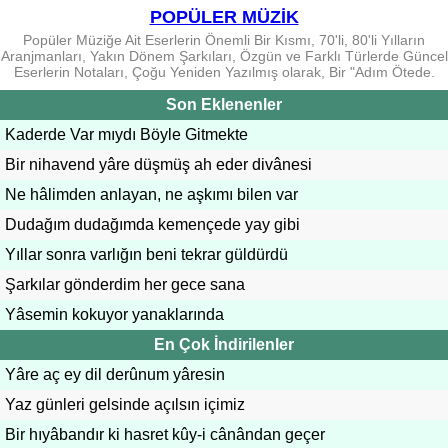
POPÜLER MÜZİK
Popüler Müziğe Ait Eserlerin Önemli Bir Kısmı, 70'li, 80'li Yılların
Aranjmanları, Yakın Dönem Şarkıları, Özgün ve Farklı Türlerde Güncel
Eserlerin Notaları, Çoğu Yeniden Yazılmış olarak, Bir "Adım Ötede.
Son Eklenenler
Kaderde Var mıydı Böyle Gitmekte
Bir nihavend yâre düşmüş ah eder divânesi
Ne hâlimden anlayan, ne aşkımı bilen var
Dudağım dudağımda kemençede yay gibi
Yıllar sonra varlığın beni tekrar güldürdü
Şarkılar gönderdim her gece sana
Yâsemin kokuyor yanaklarında
En Çok İndirilenler
Yâre aç ey dil derûnum yâresin
Yaz günleri gelsinde açılsın içimiz
Bir hıyâbandır ki hasret kûy-i cânândan geçer