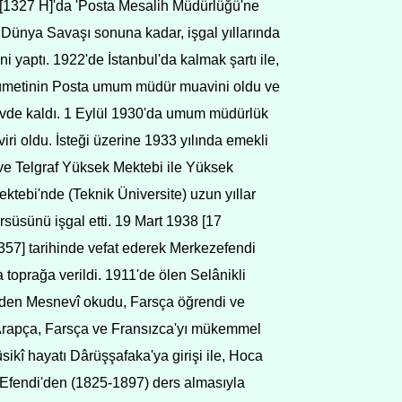
9 [1327 H]'da 'Posta Mesalih Müdürlüğü'ne
 I. Dünya Savaşı sonuna kadar, işgal yıllarında
i yaptı. 1922'de İstanbul'da kalmak şartı ile,
metinin Posta umum müdür muavini oldu ve
evde kaldı. 1 Eylül 1930'da umum müdürlük
ri oldu. İsteği üzerine 1933 yılında emekli
ve Telgraf Yüksek Mektebi ile Yüksek
tebi'nde (Teknik Üniversite) uzun yıllar
ürsüsünü işgal etti. 19 Mart 1938 [17
57] tarihinde vefat ederek Merkezefendi
 toprağa verildi. 1911'de ölen Selânikli
den Mesnevî okudu, Farsça öğrendi ve
 Arapça, Farsça ve Fransızca'yı mükemmel
ûsikî hayatı Dârüşşafaka'ya girişi ile, Hoca
Efendi'den (1825-1897) ders almasıyla