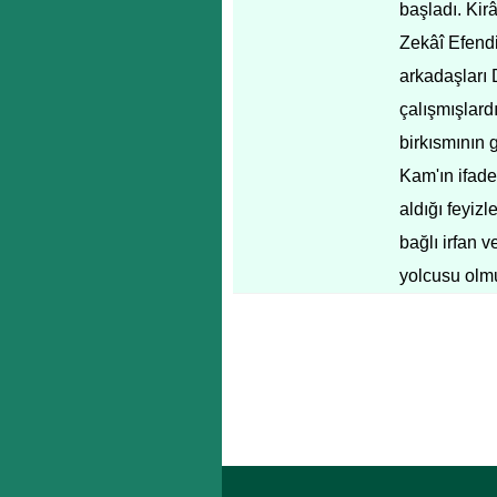
başladı. Kir
Zekâî Efendi'
arkadaşları 
çalışmışlardı
birkısmının 
Kam'ın ifades
aldığı feyizle
bağlı irfan v
yolcusu olmu