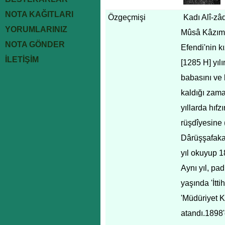
NOTA KAĞITLARI
Özgeçmişi
Kadı Alî-zâ
YORUMLARINIZ
Mûsâ Kâzım E
NOTA GÖNDER
Efendi'nin k
İLETİŞİM
[1285 H] yıl
babasını ve 
kaldığı zama
yıllarda hıfz
rüşdîyesine 
Dârüşşafaka'
yıl okuyup 1
Aynı yıl, pad
yaşında 'İtt
'Müdüriyet K
atandı.1898'