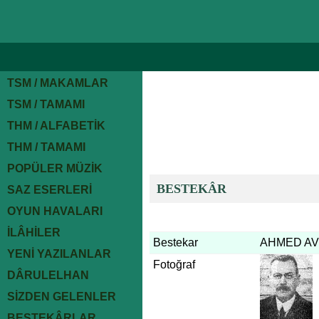
TSM / MAKAMLAR
TSM / TAMAMI
THM / ALFABETİK
THM / TAMAMI
POPÜLER MÜZİK
BESTEKÂR
SAZ ESERLERİ
OYUN HAVALARI
İLÂHİLER
Bestekar
AHMED AVN
YENİ YAZILANLAR
Fotoğraf
DÂRULELHAN
SİZDEN GELENLER
BESTEKÂRLAR