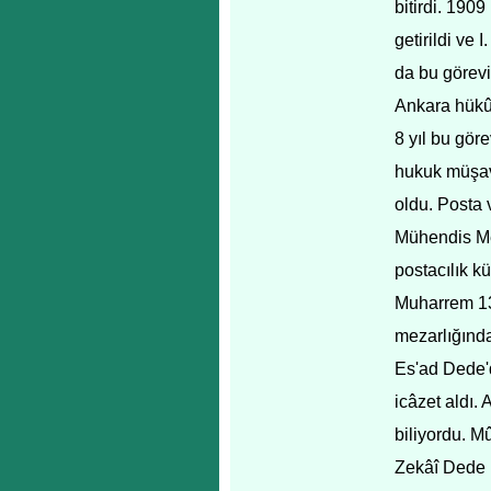
bitirdi. 190
getirildi ve
da bu görevin
Ankara hükû
8 yıl bu gör
hukuk müşavi
oldu. Posta 
Mühendis Mek
postacılık k
Muharrem 13
mezarlığında
Es'ad Dede'
icâzet aldı.
biliyordu. M
Zekâî Dede 