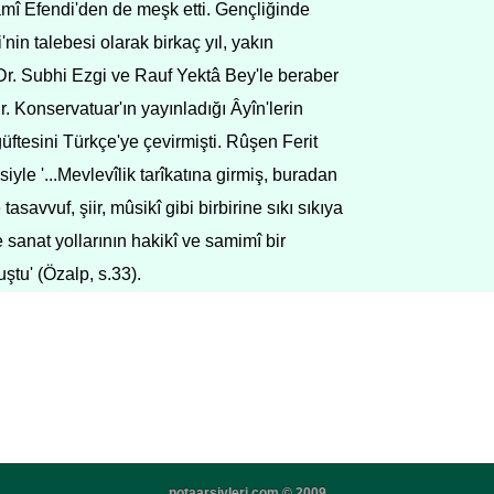
âmî Efendi'den de meşk etti. Gençliğinde
nin talebesi olarak birkaç yıl, yakın
Dr. Subhi Ezgi ve Rauf Yektâ Bey'le beraber
r. Konservatuar'ın yayınladığı Âyîn'lerin
güftesini Türkçe'ye çevirmişti. Rûşen Ferit
iyle '...Mevlevîlik tarîkatına girmiş, buradan
 tasavvuf, şiir, mûsikî gibi birbirine sıkı sıkıya
e sanat yollarının hakikî ve samimî bir
ştu' (Özalp, s.33).
notaarsivleri.com © 2009