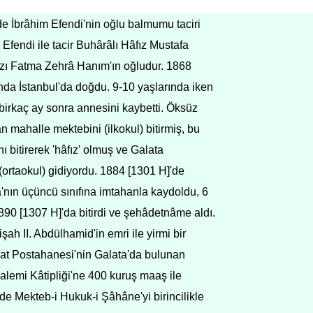
de İbrâhim Efendi'nin oğlu balmumu taciri
fendi ile tacir Buhârâlı Hâfız Mustafa
ızı Fatma Zehrâ Hanım'ın oğludur. 1868
ında İstanbul'da doğdu. 9-10 yaşlarında iken
birkaç ay sonra annesini kaybetti. Öksüz
n mahalle mektebini (ilkokul) bitirmiş, bu
ını bitirerek 'hâfız' olmuş ve Galata
(ortaokul) gidiyordu. 1884 [1301 H]'de
nın üçüncü sınıfına imtahanla kaydoldu, 6
890 [1307 H]'da bitirdi ve şehâdetnâme aldı.
işah II. Abdülhamid'in emri ile yirmi bir
ihat Postahanesi'nin Galata'da bulunan
alemi Kâtipliği'ne 400 kuruş maaş ile
de Mekteb-i Hukuk-i Şâhâne'yi birincilikle