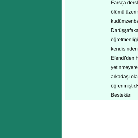
Farsça dersl
ölümü üzeri
kudümzenbaşı
Darüşşafaka
öğretmenliği
kendisinde
Efendi'den 
yetinmeyerek
arkadaşı ola
öğrenmiştir.
Bestekârı