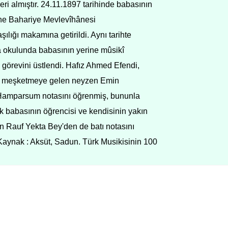
eri almıştır. 24.11.1897 tarihinde babasının
ne Bahariye Mevlevîhânesi
lığı makamına getirildi. Aynı tarihte
 okulunda babasının yerine mûsikî
 görevini üstlendi. Hafız Ahmed Efendi,
n meşketmeye gelen neyzen Emin
Hamparsum notasını öğrenmiş, bununla
 babasının öğrencisi ve kendisinin yakın
n Rauf Yekta Bey'den de batı notasını
Kaynak : Aksüt, Sadun. Türk Musikisinin 100