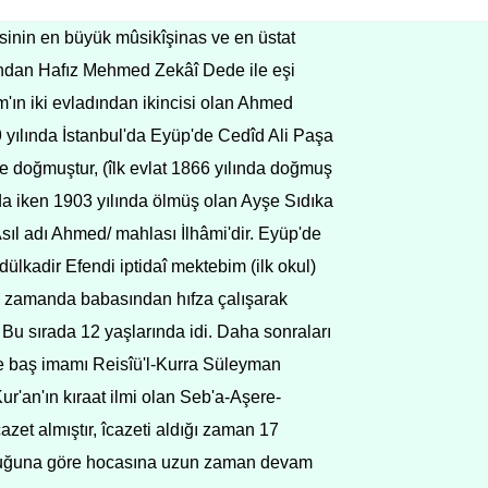
sinin en büyük mûsikîşinas ve en üstat
ından Hafız Mehmed Zekâî Dede ile eşi
ın iki evladından ikincisi olan Ahmed
 yılında İstanbul'da Eyüp'de Cedîd Ali Paşa
 doğmuştur, (îlk evlat 1866 yılında doğmuş
a iken 1903 yılında ölmüş olan Ayşe Sıdıka
Asıl adı Ahmed/ mahlası İlhâmi'dir. Eyüp'de
dülkadir Efendi iptidaî mektebim (ilk okul)
ynı zamanda babasından hıfza çalışarak
. Bu sırada 12 yaşlarında idi. Daha sonraları
baş imamı Reisîü'l-Kurra Süleyman
ur'an'ın kıraat ilmi olan Seb'a-Aşere-
azet almıştır, îcazeti aldığı zaman 17
uğuna göre hocasına uzun zaman devam