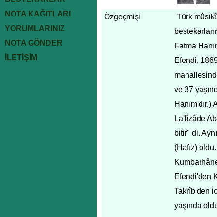
NOTA KAĞITLARI
Özgeçmişi
Türk mûsikî
YORUMLARINIZ
bestekarlar
NOTA GÖNDER
Fatma Hanım'
İLETİŞİM
Efendi, 1869
mahallesinde
ve 37 yaşınd
Hanım'dır.) 
La'lîzâde Ab
bitir" di. A
(Hafız) oldu
Kumbarhâne 
Efendi'den K
Takrîb'den ic
yaşında old