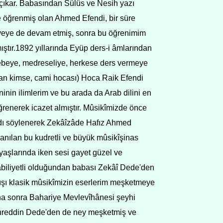
a çıkar. Babasından Sülüs ve Nesih yazı
e öğrenmiş olan Ahmed Efendi, bir süre
iyeye de devam etmiş, sonra bu öğrenimim
ıştır.1892 yıllarında Eyüp ders-i âmlarından
lebeye, medreseliye, herkese ders vermeye
nan kimse, cami hocası) Hoca Raik Efendi
ninin ilimlerim ve bu arada da Arab dilini en
öğrenerek icazet almıştır. Mûsikîmizde önce
dı söylenerek Zekâîzâde Hafız Ahmed
 anılan bu kudretli ve büyük mûsikîşinas
aşlarında iken sesi gayet güzel ve
abiliyetli olduğundan babası Zekâî Dede'den
dışı klasik mûsikîmizin eserlerim meşketmeye
ha sonra Bahariye Mevlevîhânesi şeyhi
reddin Dede'den de ney meşketmiş ve