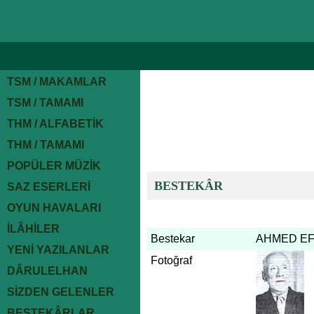
TSM / MAKAMLAR
TSM / TAMAMI
THM / ALFABETİK
THM / TAMAMI
POPÜLER MÜZİK
BESTEKÂR
SAZ ESERLERİ
OYUN HAVALARI
İLÂHİLER
Bestekar
AHMED EFEN
YENİ YAZILANLAR
Fotoğraf
DÂRULELHAN
SİZDEN GELENLER
BESTEKÂRLAR