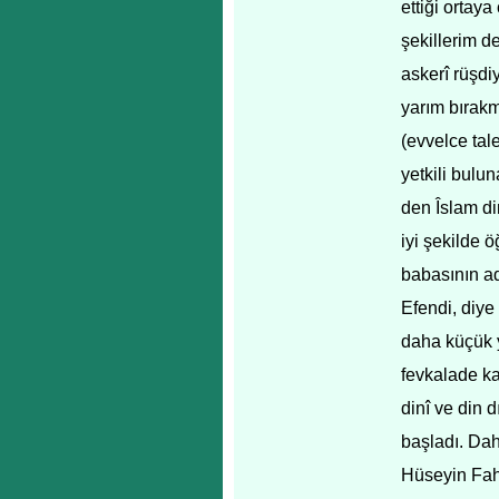
ettiği ortay
şekillerim d
askerî rüşd
yarım bırakm
(evvelce ta
yetkili bulu
den Îslam di
iyi şekilde 
babasının a
Efendi, diye
daha küçük y
fevkalade k
dinî ve din 
başladı. Da
Hüseyin Fah