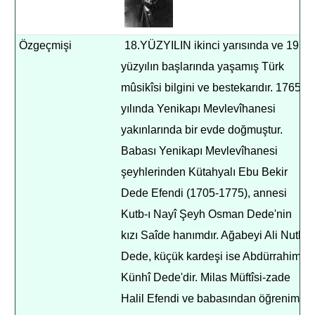
Özgeçmişi
18.YÜZYILIN ikinci yarısında ve 19.
yüzyılın başlarında yaşamış Türk
mûsikîsi bilgini ve bestekarıdır. 1765
yılında Yenikapı Mevlevîhanesi
yakınlarında bir evde doğmuştur.
Babası Yenikapı Mevlevîhanesi
şeyhlerinden Kütahyalı Ebu Bekir
Dede Efendi (1705-1775), annesi
Kutb-ı Nayî Şeyh Osman Dede'nin
kızı Saîde hanımdır. Ağabeyi Ali Nutkî
Dede, küçük kardeşi ise Abdürrahim
Künhî Dede'dir. Milas Müftîsi-zade
Halil Efendi ve babasından öğrenim