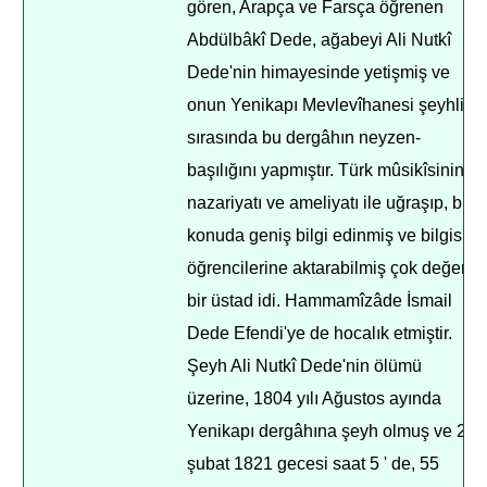
gören, Arapça ve Farsça öğrenen
Abdülbâkî Dede, ağabeyi Ali Nutkî
Dede'nin himayesinde yetişmiş ve
onun Yenikapı Mevlevîhanesi şeyhliği
sırasında bu dergâhın neyzen-
başılığını yapmıştır. Türk mûsikîsinin
nazariyatı ve ameliyatı ile uğraşıp, bu
konuda geniş bilgi edinmiş ve bilgisini
öğrencilerine aktarabilmiş çok değerli
bir üstad idi. Hammamîzâde İsmail
Dede Efendi'ye de hocalık etmiştir.
Şeyh Ali Nutkî Dede'nin ölümü
üzerine, 1804 yılı Ağustos ayında
Yenikapı dergâhına şeyh olmuş ve 24
şubat 1821 gecesi saat 5 ' de, 55