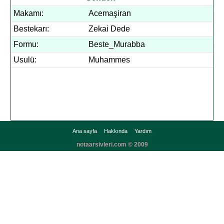
Makamı:
Acemaşiran
Bestekarı:
Zekai Dede
Formu:
Beste_Murabba
Usulü:
Muhammes
Ana sayfa
Hakkında
Yardım
notaarsivleri.com © 2009