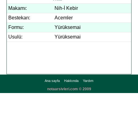
Makamı:
Nih-İ Kebir
Bestekarı:
Acemler
Formu:
Yürüksemai
Usulü:
Yürüksemai
Ana sayfa
Hakkında
Yardım
notaarsivleri.com © 2009