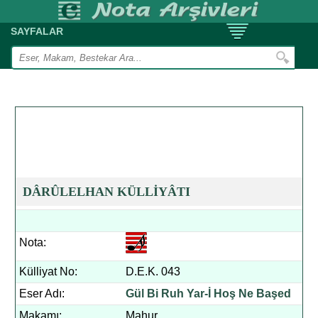
SAYFALAR
DÂRÛLELHAN KÜLLİYÂTI
Nota:
Külliyat No:
D.E.K. 043
Eser Adı:
Gül Bi Ruh Yar-İ Hoş Ne Başed
Makamı:
Mahur