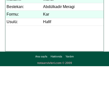
Bestekarı:
Abdülkadir Meragi
Formu:
Kar
Usulü:
Hafif
Ana sayfa
Hakkında
Yardım
notaarsivleri.com © 2009