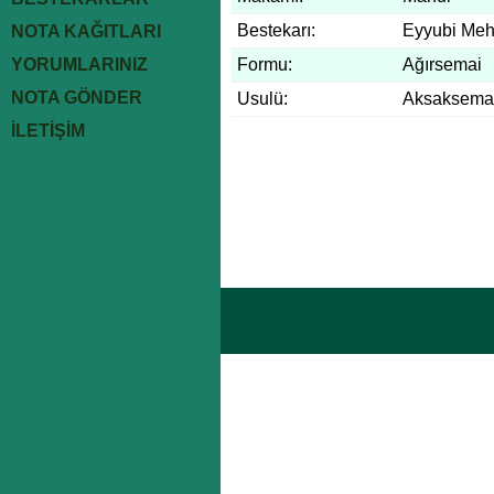
Bestekarı:
Eyyubi Me
NOTA KAĞITLARI
YORUMLARINIZ
Formu:
Ağırsemai
NOTA GÖNDER
Usulü:
Aksaksema
İLETİŞİM