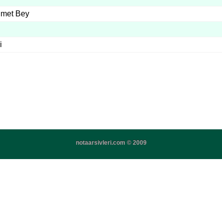
hmet Bey
i
notaarsivleri.com © 2009