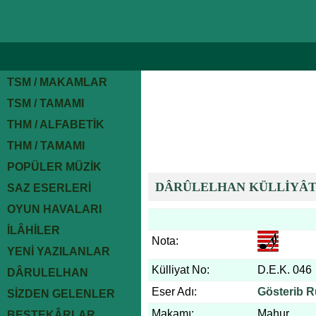
TSM / MAKAMLAR
TSM / TAMAMI
THM / ALFABETİK
THM / TAMAMI
POPÜLER MÜZİK
DÂRÛLELHAN KÜLLİYÂT
SAZ ESERLERİ
OYUN HAVALARI
İLÂHİLER
Nota:
YENİ YAZILANLAR
Külliyat No:
D.E.K. 046
DÂRULELHAN
Eser Adı:
Gösterib Ru
SİZDEN GELENLER
Makamı:
Mahur
BESTEKÂRLAR