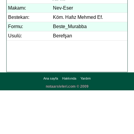
Makamı:
Nev-Eser
Bestekarı:
Köm. Hafız Mehmed Ef.
Formu:
Beste_Murabba
Usulü:
Berefşan
Ana sayfa
Hakkında
Yardım
notaarsivleri.com © 2009