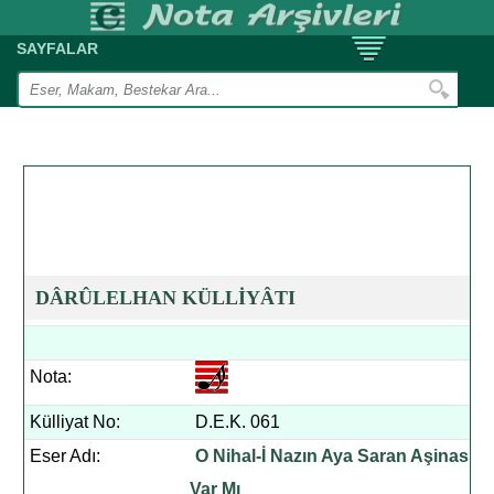
SAYFALAR
DÂRÛLELHAN KÜLLİYÂTI
Nota:
Külliyat No:
D.E.K. 061
Eser Adı:
O Nihal-İ Nazın Aya Saran Aşinası
Var Mı