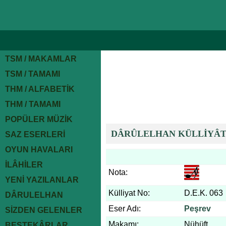
TSM / MAKAMLAR
TSM / TAMAMI
THM / ALFABETİK
THM / TAMAMI
POPÜLER MÜZİK
DÂRÛLELHAN KÜLLİYÂT
SAZ ESERLERİ
OYUN HAVALARI
İLÂHİLER
Nota:
YENİ YAZILANLAR
Külliyat No:
D.E.K. 063
DÂRULELHAN
Eser Adı:
Peşrev
SİZDEN GELENLER
Makamı:
Nühüft
BESTEKÂRLAR