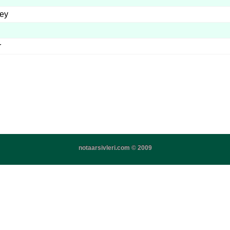
ey
r
notaarsivleri.com © 2009