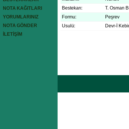
Bestekarı:
T. Osman B
NOTA KAĞITLARI
YORUMLARINIZ
Formu:
Peşrev
NOTA GÖNDER
Usulü:
Devr-İ Kebi
İLETİŞİM