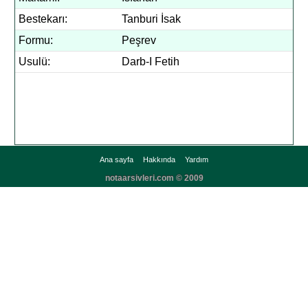
Bestekarı:
Tanburi İsak
Formu:
Peşrev
Usulü:
Darb-I Fetih
Ana sayfa
Hakkında
Yardım
notaarsivleri.com © 2009