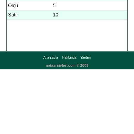
Ölçü
5
Satır
10
Ana sayfa
Hakkında
Yardım
notaarsivleri.com © 2009