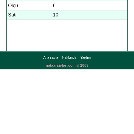
Ölçü
6
Satır
10
Ana sayfa
Hakkında
Yardım
notaarsivleri.com © 2009