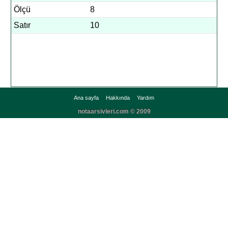
Ölçü
8
Satır
10
Ana sayfa
Hakkında
Yardım
notaarsivleri.com © 2009