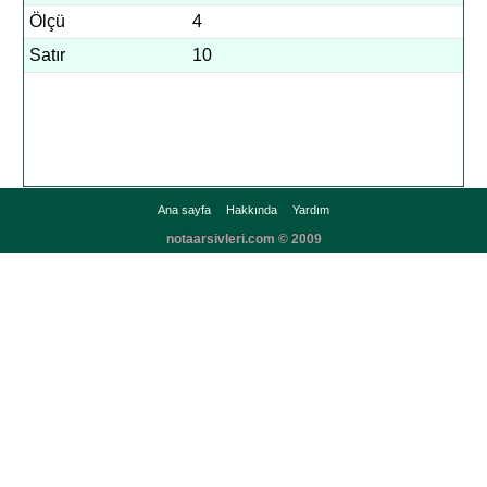
Ölçü
4
Satır
10
Ana sayfa
Hakkında
Yardım
notaarsivleri.com © 2009