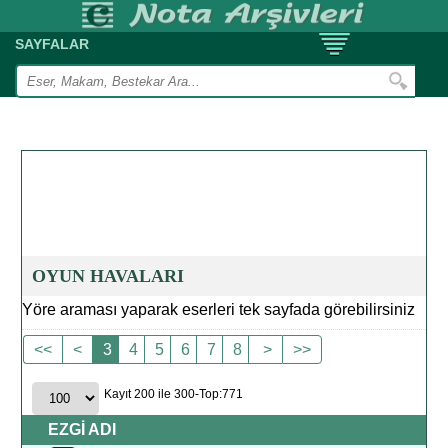
SAYFALAR
OYUN HAVALARI
Yöre araması yaparak eserleri tek sayfada görebilirsiniz
<<
<
3
4
5
6
7
8
>
>>
Kayıt 200 ile 300-Top:771
EZGİ ADI