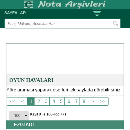
SAYFALAR
OYUN HAVALARI
Yöre araması yaparak eserleri tek sayfada görebilirsiniz
<<
<
1
2
3
4
5
6
7
8
>
>>
Kayıt 0 ile 100-Top:771
EZGİ ADI