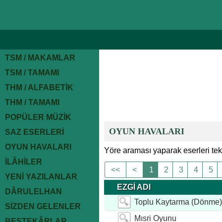
TSM / MAKAMLAR
TSM / TAMAMI
THM / ALFABETİK
THM / TAMAMI
POPÜLER MÜZİK
OYUN HAVALARI
SAZ ESERLERİ
OYUN HAVALARI
Yöre araması yaparak eserleri tek
İLÂHİLER
<<
<
1
2
3
4
5
YENİ YAZILANLAR
EZGİ ADI
DÂRULELHAN
Toplu Kaytarma (Dönme)
SİZDEN GELENLER
Mısri Oyunu
BESTEKÂRLAR