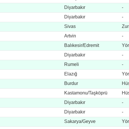
Diyarbakır
-
Diyarbakır
-
Sivas
Zur
Artvin
-
Balıkesir/Edremit
Yör
Diyarbakır
-
Rumeli
-
Elazığ
Yör
Burdur
Hüs
Kastamonu/Taşköprü
Hüs
Diyarbakır
-
Diyarbakır
-
Sakarya/Geyve
Yör