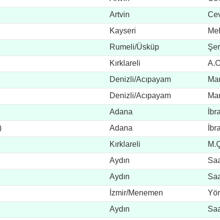
Artvin
Cev
Kayseri
Me
Rumeli/Üsküp
Şer
Kırklareli
A.O
Denizli/Acıpayam
Ma
Denizli/Acıpayam
Ma
Adana
İbr
)
Adana
İbr
Kırklareli
M.Ç
Aydın
Saa
Aydın
Saa
İzmir/Menemen
Yör
Aydın
Saa