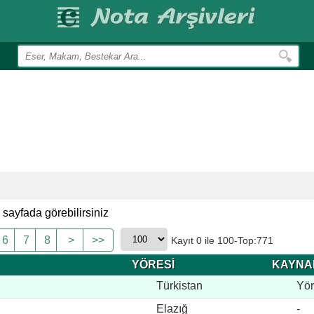
 sayfada görebilirsiniz
6
7
8
>
>>
Kayıt 0 ile 100-Top:771
YÖRESİ
KAYNAK
Türkistan
Yör
Elazığ
-