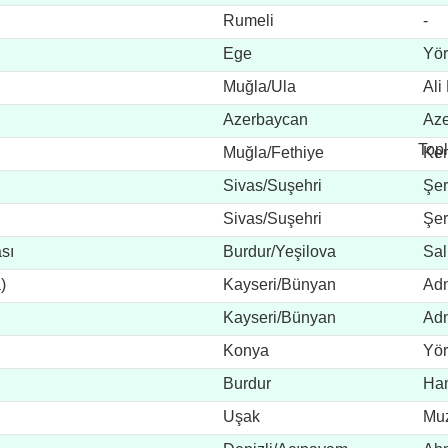
Rumeli
-
Ege
Yör
Muğla/Ula
Ali
Azerbaycan
Aze
Topl
Muğla/Fethiye
Kem
Sivas/Suşehri
Şer
Sivas/Suşehri
Şer
sı
Burdur/Yeşilova
Sal
)
Kayseri/Bünyan
Adn
Kayseri/Bünyan
Adn
Konya
Yör
Burdur
Ham
Uşak
Muz