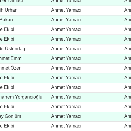
met Yamacı
Ahmet Yamacı
Ah
ih Urhan
Ahmet Yamacı
Ah
 Bakan
Ahmet Yamacı
Ah
e Ekibi
Ahmet Yamacı
Ah
e Ekibi
Ahmet Yamacı
Ah
ir Üstündağ
Ahmet Yamacı
Ah
hmet Emmi
Ahmet Yamacı
Ah
hmet Özer
Ahmet Yamacı
Ah
e Ekibi
Ahmet Yamacı
Ah
e Ekibi
Ahmet Yamacı
Ah
arrem Yorgancıoğlu
Ahmet Yamacı
Ah
e Ekibi
Ahmet Yamacı
Ah
ay Gönlüm
Ahmet Yamacı
Ah
e Ekibi
Ahmet Yamacı
Ah