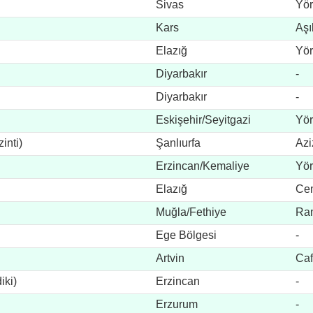
Sivas
Yör
Kars
Aşı
Elazığ
Yör
Diyarbakır
-
Diyarbakır
-
Eskişehir/Seyitgazi
Yör
inti)
Şanlıurfa
Azi
Erzincan/Kemaliye
Yör
Elazığ
Cem
Muğla/Fethiye
Ra
Ege Bölgesi
-
Artvin
Caf
iki)
Erzincan
-
Erzurum
-