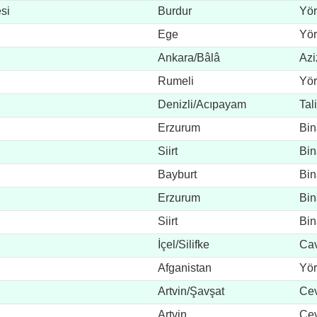
si
Burdur
Yör
Ege
Yör
Ankara/Bâlâ
Azi
Rumeli
Yör
Denizli/Acıpayam
Tal
Erzurum
Bin
Siirt
Bin
Bayburt
Bin
Erzurum
Bin
Siirt
Bin
İçel/Silifke
Cav
Afganistan
Yör
Artvin/Şavşat
Cev
Artvin
Cev