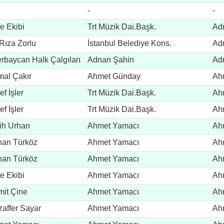
-
-
e Ekibi
Trt Müzik Dai.Başk.
Ad
 Rıza Zorlu
İstanbul Belediye Kons.
Ad
rbaycan Halk Çalgıları
Adnan Şahin
Ad
.
al Çakır
Ahmet Günday
Ah
ef İşler
Trt Müzik Dai.Başk.
Ah
ef İşler
Trt Müzik Dai.Başk.
Ah
ih Urhan
Ahmet Yamacı
Ah
an Türköz
Ahmet Yamacı
Ah
an Türköz
Ahmet Yamacı
Ah
e Ekibi
Ahmet Yamacı
Ah
it Çine
Ahmet Yamacı
Ah
affer Sayar
Ahmet Yamacı
Ah