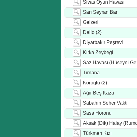
Sivas Oyun Havası
Sarı Seyran Barı
Gelzeri
Dello (2)
Diyarbakır Peşrevi
Kırka Zeybeği
Saz Havası (Hüseyni Gez
Tırnana
Köroğlu (2)
Ağır Beş Kaza
Sabahın Seher Vakti
Sasa Horonu
Aksak (dik) Halay (Rumd
Türkmen Kızı