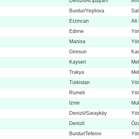
Denizli/Acıpayam
Ah
Burdur/Yeşilova
Sal
Erzincan
Ali
Edirne
Yör
Manisa
Yör
Giresun
Kad
Kayseri
Me
Trakya
Me
Türkistan
Yör
Rumeli
Yör
İzmir
Muh
Denizli/Sarayköy
Yör
Denizli
Öz
Burdur/Tefenni
Yör