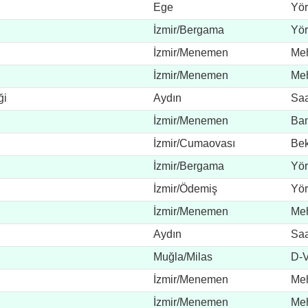
Ege
Yör
İzmir/Bergama
Yör
İzmir/Menemen
Me
İzmir/Menemen
Me
ği
Aydın
Saa
İzmir/Menemen
Ban
İzmir/Cumaovası
Bek
İzmir/Bergama
Yör
İzmir/Ödemiş
Yör
İzmir/Menemen
Me
Aydın
Saa
Muğla/Milas
D-V
İzmir/Menemen
Me
İzmir/Menemen
Me