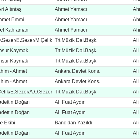
ri Altıntaş
Ahmet Yamacı
Ah
hmet Emmi
Ahmet Yamacı
Ah
ef Kahraman
Ahmet Yamacı
Ah
.Sezer/E.Sezer/M.Çelik
Trt Müzik Dai.Başk.
Ali
nsur Kaymak
Trt Müzik Dai.Başk.
Ali
nsur Kaymak
Trt Müzik Dai.Başk.
Ali
ahim - Ahmet
Ankara Devlet Kons.
Ali
ahim - Ahmet
Ankara Devlet Kons.
Ali
elik/E.Sezer/A.O.Sezer
Trt Müzik Dai.Başk.
Ali
dettin Doğan
Ali Fuat Aydın
Ali
dettin Doğan
Ali Fuat Aydın
Ali
e Ekibi
Band'dan Yazıldı
Ali
dettin Doğan
Ali Fuat Aydın
Ali