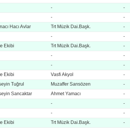
-
-
-
-
nacı Hacı Avlar
Trt Müzik Dai.Başk.
-
-
-
e Ekibi
Trt Müzik Dai.Başk.
-
-
-
-
-
e Ekibi
Vasfi Akyol
-
eyin Tuğrul
Muzaffer Sarısözen
-
eyin Sancaktar
Ahmet Yamacı
-
-
-
-
-
e Ekibi
Trt Müzik Dai.Başk.
-