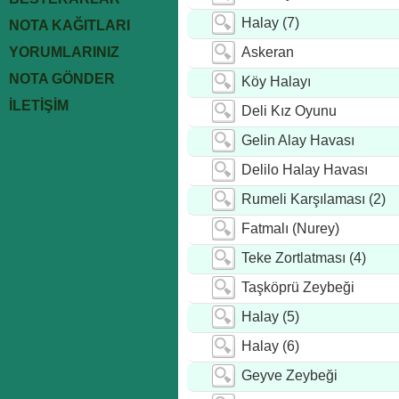
Halay (7)
NOTA KAĞITLARI
YORUMLARINIZ
Askeran
NOTA GÖNDER
Köy Halayı
İLETİŞİM
Deli Kız Oyunu
Gelin Alay Havası
Delilo Halay Havası
Rumeli Karşılaması (2)
Fatmalı (Nurey)
Teke Zortlatması (4)
Taşköprü Zeybeği
Halay (5)
Halay (6)
Geyve Zeybeği