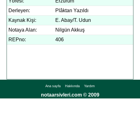
Yöresi:
Erzurum
Derleyen:
Plâktan Yazıldı
Kaynak Kişi:
E. Abay/T. Udun
Notaya Alan:
Nilgün Akkuş
REPno:
406
Ana sayfa
Hakkında
Yardım
notaarsivleri.com © 2009