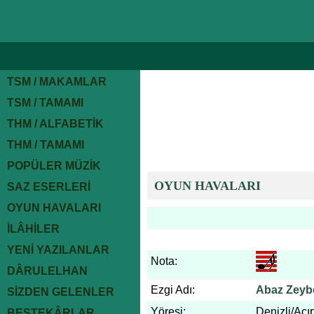
TSM / MAKAMLAR
TSM / TAMAMI
THM / ALFABETİK
THM / TAMAMI
POPÜLER MÜZİK
OYUN HAVALARI
SAZ ESERLERİ
OYUN HAVALARI
İLÂHİLER
YENİ YAZILANLAR
Nota:
DÂRULELHAN
Ezgi Adı:
Abaz Zeyb
SİZDEN GELENLER
Yöresi:
Denizli/Ac
BESTEKÂRLAR