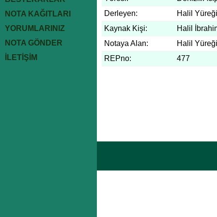
Derleyen:
Halil Yüreği
NOTA KAĞITLARI
YORUMLARINIZ
Kaynak Kişi:
Halil İbrah
NOTA GÖNDER
Notaya Alan:
Halil Yüreği
İLETİŞİM
REPno:
477