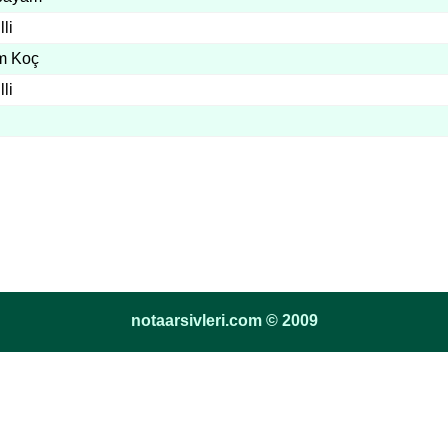
lli
im Koç
lli
notaarsivleri.com © 2009