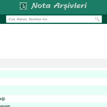
eği
ıpayam