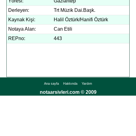
Yöresi:
Gaziantep
Derleyen:
Trt Müzik Dai.Başk.
Kaynak Kişi:
Halil Öztürk/Hanifi Öztürk
Notaya Alan:
Can Etili
REPno:
443
Ana sayfa
Hakkında
Yardım
notaarsivleri.com © 2009