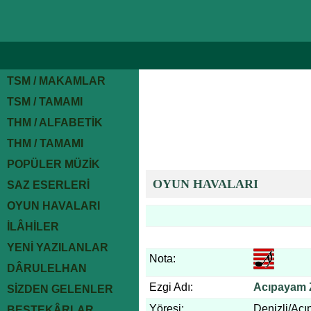
TSM / MAKAMLAR
TSM / TAMAMI
THM / ALFABETİK
THM / TAMAMI
POPÜLER MÜZİK
OYUN HAVALARI
SAZ ESERLERİ
OYUN HAVALARI
İLÂHİLER
YENİ YAZILANLAR
Nota:
DÂRULELHAN
Ezgi Adı:
Acıpayam 
SİZDEN GELENLER
Yöresi:
Denizli/Ac
BESTEKÂRLAR