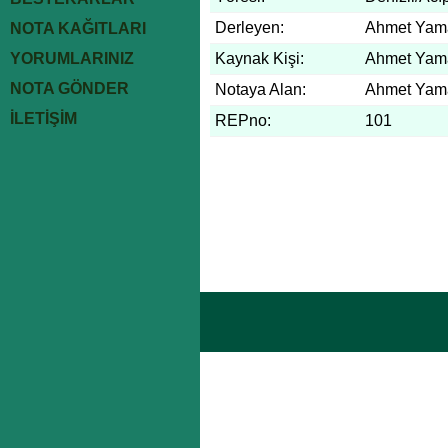
Derleyen:
Ahmet Yam
NOTA KAĞITLARI
YORUMLARINIZ
Kaynak Kişi:
Ahmet Yam
NOTA GÖNDER
Notaya Alan:
Ahmet Yam
İLETİŞİM
REPno:
101