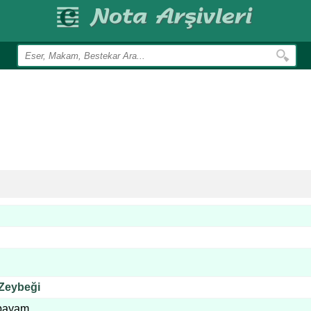
Zeybeği
ıpayam