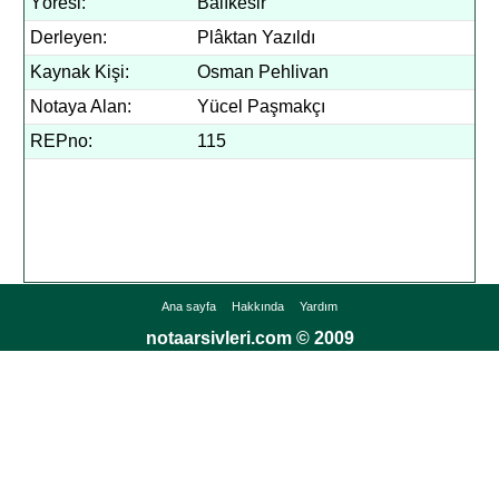
Yöresi:
Balıkesir
Derleyen:
Plâktan Yazıldı
Kaynak Kişi:
Osman Pehlivan
Notaya Alan:
Yücel Paşmakçı
REPno:
115
Ana sayfa
Hakkında
Yardım
notaarsivleri.com © 2009