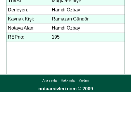
Yöresi:
Muğla/Fethiye
Derleyen:
Hamdi Özbay
Kaynak Kişi:
Ramazan Güngör
Notaya Alan:
Hamdi Özbay
REPno:
195
Ana sayfa
Hakkında
Yardım
notaarsivleri.com © 2009