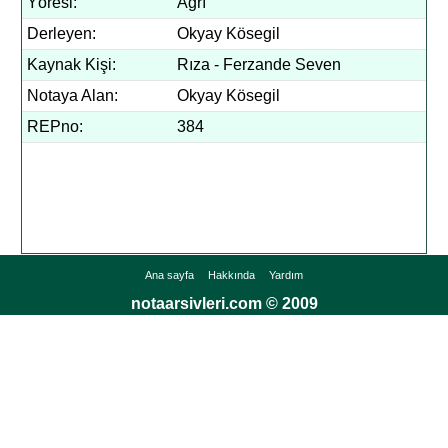
Yöresi:
Ağrı
Derleyen:
Okyay Kösegil
Kaynak Kişi:
Rıza - Ferzande Seven
Notaya Alan:
Okyay Kösegil
REPno:
384
Ana sayfa
Hakkında
Yardım
notaarsivleri.com © 2009