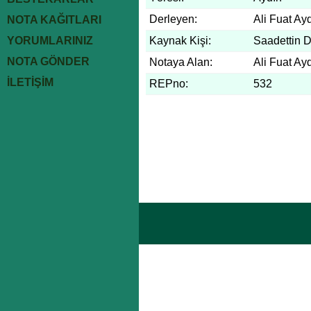
Derleyen:
Ali Fuat Ay
NOTA KAĞITLARI
YORUMLARINIZ
Kaynak Kişi:
Saadettin 
NOTA GÖNDER
Notaya Alan:
Ali Fuat Ay
İLETİŞİM
REPno:
532