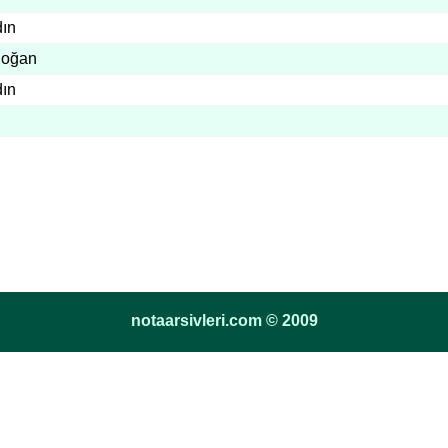
dın
Doğan
dın
notaarsivleri.com © 2009