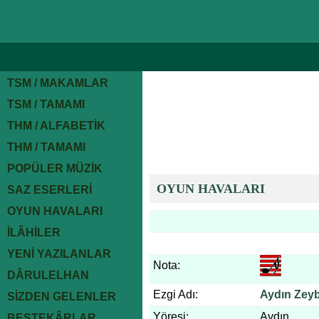
TSM / MAKAMLAR
TSM / TAMAMI
THM / ALFABETİK
THM / TAMAMI
POPÜLER MÜZİK
OYUN HAVALARI
SAZ ESERLERİ
OYUN HAVALARI
İLÂHİLER
YENİ YAZILANLAR
Nota:
DÂRULELHAN
Ezgi Adı:
Aydın Zey
SİZDEN GELENLER
Yöresi:
Aydın
BESTEKÂRLAR