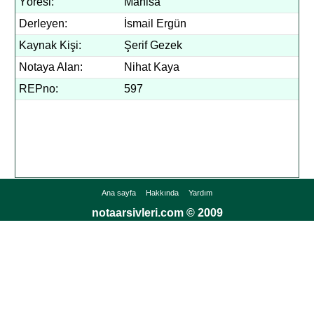
Yöresi:
Manisa
Derleyen:
İsmail Ergün
Kaynak Kişi:
Şerif Gezek
Notaya Alan:
Nihat Kaya
REPno:
597
Ana sayfa
Hakkında
Yardım
notaarsivleri.com © 2009