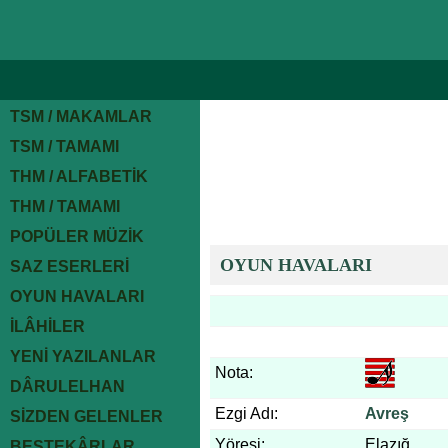
TSM / MAKAMLAR
TSM / TAMAMI
THM / ALFABETİK
THM / TAMAMI
POPÜLER MÜZİK
OYUN HAVALARI
SAZ ESERLERİ
OYUN HAVALARI
İLÂHİLER
YENİ YAZILANLAR
Nota:
DÂRULELHAN
Ezgi Adı:
Avreş
SİZDEN GELENLER
Yöresi:
Elazığ
BESTEKÂRLAR