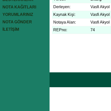
Derleyen:
Vasfi Akyol
NOTA KAĞITLARI
YORUMLARINIZ
Kaynak Kişi:
Vasfi Akyol
NOTA GÖNDER
Notaya Alan:
Vasfi Akyol
İLETİŞİM
REPno:
74