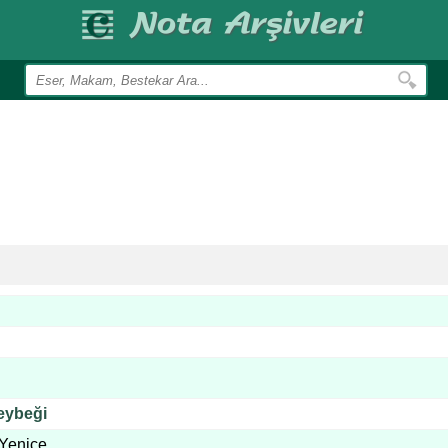
eybeği
Yenice