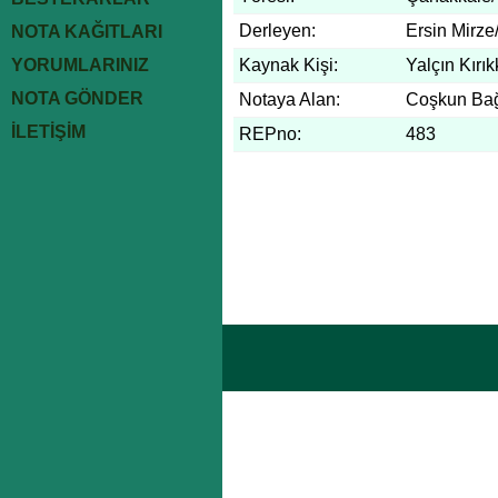
Derleyen:
Ersin Mirze
NOTA KAĞITLARI
YORUMLARINIZ
Kaynak Kişi:
Yalçın Kırı
NOTA GÖNDER
Notaya Alan:
Coşkun Bağ
İLETİŞİM
REPno:
483