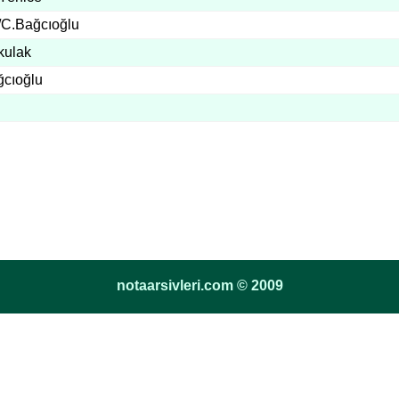
/C.Bağcıoğlu
kkulak
cıoğlu
notaarsivleri.com © 2009