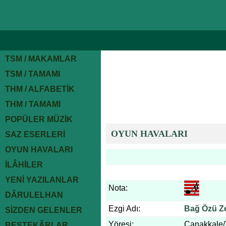
TSM / MAKAMLAR
TSM / TAMAMI
THM / ALFABETİK
THM / TAMAMI
POPÜLER MÜZİK
OYUN HAVALARI
SAZ ESERLERİ
OYUN HAVALARI
İLÂHİLER
YENİ YAZILANLAR
Nota:
DÂRULELHAN
Ezgi Adı:
Bağ Özü Z
SİZDEN GELENLER
Yöresi:
Çanakkale/
BESTEKÂRLAR