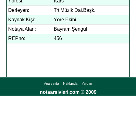
Yöresi:
Kars
Derleyen:
Trt Müzik Dai.Başk.
Kaynak Kişi:
Yöre Ekibi
Notaya Alan:
Bayram Şengül
REPno:
456
Ana sayfa
Hakkında
Yardım
notaarsivleri.com © 2009