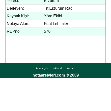
Yöresi:
Erzurum
Derleyen:
Trt Erzurum Rad.
Kaynak Kişi:
Yöre Ekibi
Notaya Alan:
Fuat Lehimler
REPno:
570
Ana sayfa
Hakkında
Yardım
notaarsivleri.com © 2009