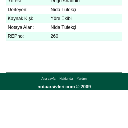
Yöresi:
Doğu Anadolu
Derleyen:
Nida Tüfekçi
Kaynak Kişi:
Yöre Ekibi
Notaya Alan:
Nida Tüfekçi
REPno:
260
Ana sayfa
Hakkında
Yardım
notaarsivleri.com © 2009