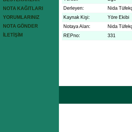
Derleyen:
Nida Tüfekç
NOTA KAĞITLARI
YORUMLARINIZ
Kaynak Kişi:
Yöre Ekibi
NOTA GÖNDER
Notaya Alan:
Nida Tüfekç
İLETİŞİM
REPno:
331