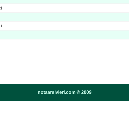
i
i
notaarsivleri.com © 2009