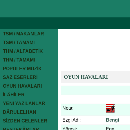
TSM / MAKAMLAR
TSM / TAMAMI
THM / ALFABETİK
THM / TAMAMI
POPÜLER MÜZİK
OYUN HAVALARI
SAZ ESERLERİ
OYUN HAVALARI
İLÂHİLER
YENİ YAZILANLAR
Nota:
DÂRULELHAN
Ezgi Adı:
Bengi
SİZDEN GELENLER
Yöresi:
Ege
BESTEKÂRLAR