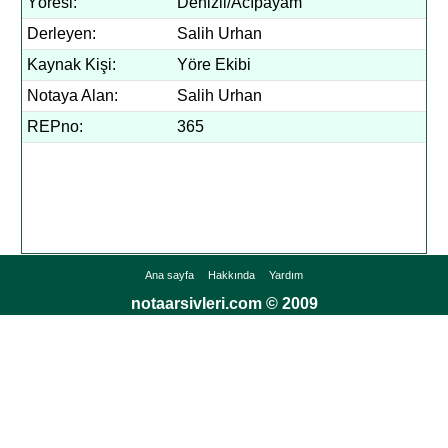
Yöresi:
Denizli/Acıpayam
Derleyen:
Salih Urhan
Kaynak Kişi:
Yöre Ekibi
Notaya Alan:
Salih Urhan
REPno:
365
Ana sayfa
Hakkında
Yardım
notaarsivleri.com © 2009