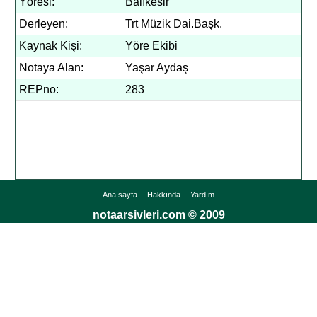
Yöresi:
Balıkesir
Derleyen:
Trt Müzik Dai.Başk.
Kaynak Kişi:
Yöre Ekibi
Notaya Alan:
Yaşar Aydaş
REPno:
283
Ana sayfa
Hakkında
Yardım
notaarsivleri.com © 2009