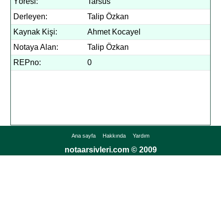
Yöresi:
Tarsus
Derleyen:
Talip Özkan
Kaynak Kişi:
Ahmet Kocayel
Notaya Alan:
Talip Özkan
REPno:
0
Ana sayfa
Hakkında
Yardım
notaarsivleri.com © 2009