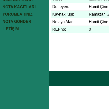
Derleyen:
Hamit Çine
NOTA KAĞITLARI
YORUMLARINIZ
Kaynak Kişi:
Ramazan G
NOTA GÖNDER
Notaya Alan:
Hamit Çine
İLETİŞİM
REPno:
0