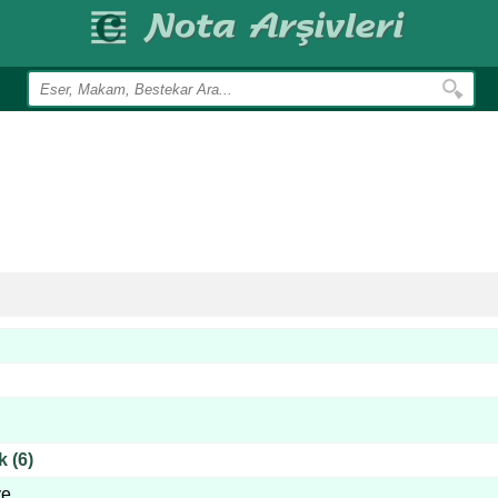
 (6)
ye