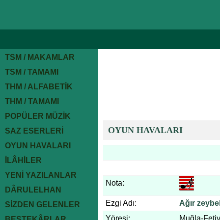
TSM / MAKAMLAR
TSM / TAMAMI
THM / ALFABETİK
THM / TAMAMI
POPÜLER MÜZİK
OYUN HAVALARI
SAZ ESERLERİ
OYUN HAVALARI
İLÂHİLER
YENİ YAZILANLAR
Nota:
DÂRULELHAN
Ezgi Adı:
Ağır zeybek
SİZDEN GELENLER
Yöresi:
Muğla-Feti
BESTEKÂRLAR