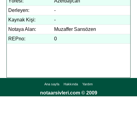
Yöresi:
Azerbaycan
Derleyen:
-
Kaynak Kişi:
-
Notaya Alan:
Muzaffer Sarısözen
REPno:
0
Ana sayfa
Hakkında
Yardım
notaarsivleri.com © 2009