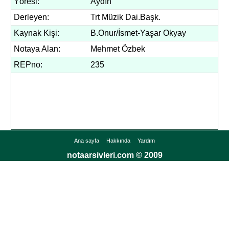
Yöresi:
Aydın
Derleyen:
Trt Müzik Dai.Başk.
Kaynak Kişi:
B.Onur/İsmet-Yaşar Okyay
Notaya Alan:
Mehmet Özbek
REPno:
235
Ana sayfa
Hakkında
Yardım
notaarsivleri.com © 2009