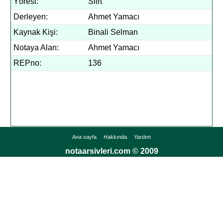
Yöresi:
Siirt
Derleyen:
Ahmet Yamacı
Kaynak Kişi:
Binali Selman
Notaya Alan:
Ahmet Yamacı
REPno:
136
Ana sayfa
Hakkında
Yardım
notaarsivleri.com © 2009