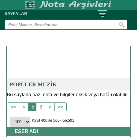
SAYFALAR
POPÜLER MÜZİK
Bu sayfada bazı nota ve bilgiler eksik veya hatâlı olabilir
<<
<
5
6
>
>>
Kayıt 400 ile 500-Top:501
ESER ADI