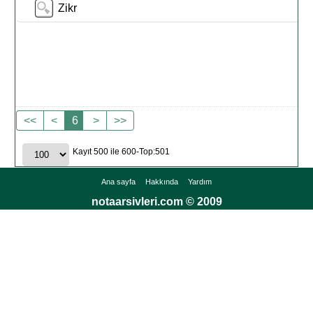
Zikr
<<
<
6
>
>>
Kayıt 500 ile 600-Top:501
Ana sayfa
Hakkında
Yardım
notaarsivleri.com © 2009