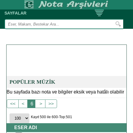
SAYFALAR
POPÜLER MÜZİK
Bu sayfada bazı nota ve bilgiler eksik veya hatâlı olabilir
<<
<
6
>
>>
Kayıt 500 ile 600-Top:501
ESER ADI