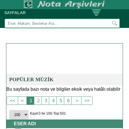
SAYFALAR
POPÜLER MÜZİK
Bu sayfada bazı nota ve bilgiler eksik veya hatâlı olabilir
<<
<
1
2
3
4
5
6
>
>>
Kayıt 0 ile 100-Top:501
ESER ADI