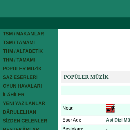
TSM / MAKAMLAR
TSM / TAMAMI
THM / ALFABETİK
THM / TAMAMI
POPÜLER MÜZİK
POPÜLER MÜZİK
SAZ ESERLERİ
OYUN HAVALARI
İLÂHİLER
YENİ YAZILANLAR
Nota:
DÂRULELHAN
Eser Adı:
Asi Dizi Mü
SİZDEN GELENLER
Bestekarı:
-
BESTEKÂRLAR