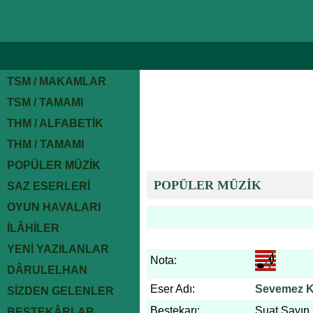
TSM / MAKAMLAR
TSM / TAMAMI
THM / ALFABETİK
THM / TAMAMI
POPÜLER MÜZİK
POPÜLER MÜZİK
SAZ ESERLERİ
OYUN HAVALARI
İLÂHİLER
YENİ YAZILANLAR
Nota:
DÂRULELHAN
Eser Adı:
Sevemez K
SİZDEN GELENLER
Bestekarı:
Suat Sayın
BESTEKÂRLAR