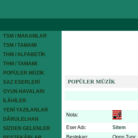
TSM / MAKAMLAR
TSM / TAMAMI
THM / ALFABETİK
THM / TAMAMI
POPÜLER MÜZİK
POPÜLER MÜZİK
SAZ ESERLERİ
OYUN HAVALARI
İLÂHİLER
YENİ YAZILANLAR
Nota:
DÂRULELHAN
Eser Adı:
Sitem
SİZDEN GELENLER
Bestekarı:
Onno Tunç
BESTEKÂRLAR