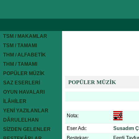
TSM / MAKAMLAR
TSM / TAMAMI
THM / ALFABETİK
THM / TAMAMI
POPÜLER MÜZİK
POPÜLER MÜZİK
SAZ ESERLERİ
OYUN HAVALARI
İLÂHİLER
YENİ YAZILANLAR
Nota:
DÂRULELHAN
Eser Adı:
Susadım Ç
SİZDEN GELENLER
Bestekarı:
Ferdi Tayfu
BESTEKÂRLAR