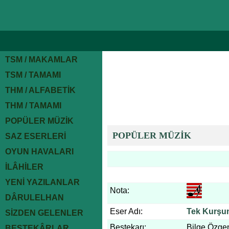
TSM / MAKAMLAR
TSM / TAMAMI
THM / ALFABETİK
THM / TAMAMI
POPÜLER MÜZİK
POPÜLER MÜZİK
SAZ ESERLERİ
OYUN HAVALARI
İLÂHİLER
YENİ YAZILANLAR
Nota:
DÂRULELHAN
Eser Adı:
Tek Kurşu
SİZDEN GELENLER
Bestekarı:
Bilge Özge
BESTEKÂRLAR