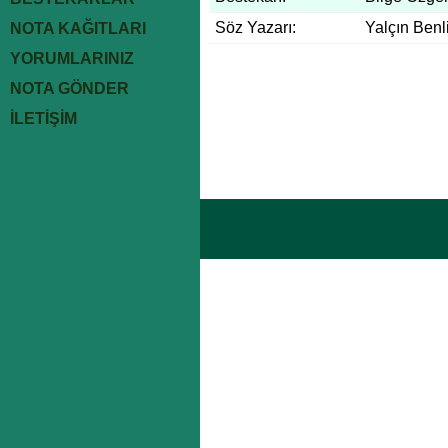
Söz Yazarı:
Yalçın Benl
NOTA KAĞITLARI
YORUMLARINIZ
NOTA GÖNDER
İLETİŞİM