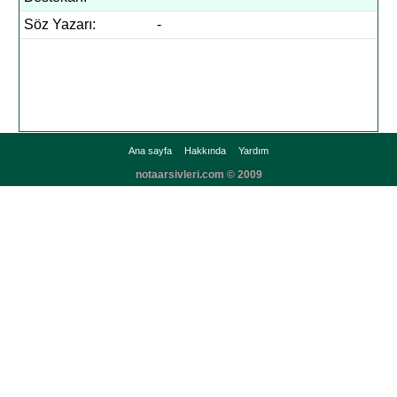
Söz Yazarı:
-
Ana sayfa
Hakkında
Yardım
notaarsivleri.com © 2009