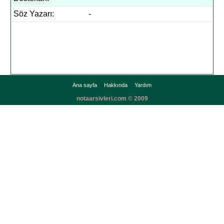
Söz Yazarı:
-
Ana sayfa
Hakkında
Yardım
notaarsivleri.com © 2009